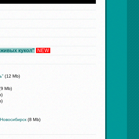
"живых кукол"
NEW
ь"
(12 Mb)
(9 Mb)
b)
b)
 Новосибирск
(8 Mb)