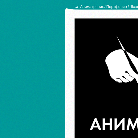
Аниматроник
/
Портфолио
/ Шах